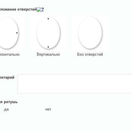
ложение отверстий
изонтально
Вертикально
Без отверстий
ентарий
я ретушь
да
нет