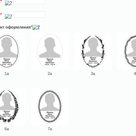
1
*
2
*
нт оформления
*
1а
2а
3а
4
6а
7а