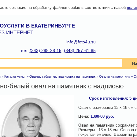
даете согласие на обработку файлов cookie в соответствии с нашей
поли
ОУСЛУГИ В ЕКАТЕРИНБУРГЕ
ЕЗ ИНТЕРНЕТ
info@foto4u.su
тел.
(343) 288-28-15
(343) 257-61-85
На
я
»
Каталог услуг
»
Овалы, таблички, гравировка на памятник
»
Овалы на памятник
»
О
но-белый овал на памятник с надписью
Срок изготовления:
5
д
Овал с размерами 13 х 18 см 
Цена:
1390-00
руб.
Овал на памятник
сохраняет с
Размеры - 13 х 18 см. Основа 
покрытая эмалью. Варианты ра