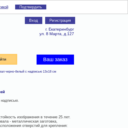
тикой
Подтвердить
Вход
Регистрация
г. Екатеринбург
ул. 8 Марта, д.127
Ваш заказ
йти
вал черно-белый с надписью 13х18 см
ней
с надписью.
тойкость изображения в течение 25 лет.
овала - металлическая заготовка,
сположения отверстий для крепления: