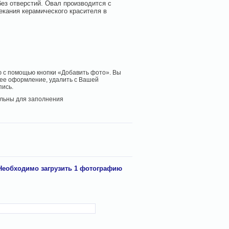
без отверстий. Овал производится с
екания керамического красителя в
 с помощью кнопки «Добавить фото». Вы
ее оформление, удалить с Вашей
пись.
льны для заполнения
Необходимо загрузить 1 фотографию