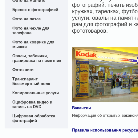
Фото на магните
фотографий, печать изоб
Брелок с фотографией
кружках, тарелках, футб
услуги, овалы на памятн
Фото на пазле
рам для фотографий и к
Фото на чехле для
фототоваров.
телефона
Фото на коврике для
мышки
Овалы, таблички,
гравировка на памятник
Фотокниги
Транспарант
Бессмертный полк
Копировальные услуги
Оцифровка видео и
запись на DVD
Вакансии
Информация об открытых ваканси
Цифровая обработка
фотографий
Правила использования ресурса