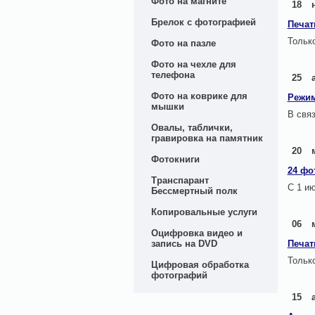
Фото на магните
18
Брелок с фотографией
Печат
Только
Фото на пазле
Фото на чехле для
телефона
25
Фото на коврике для
Режим
мышки
В свя
Овалы, таблички,
гравировка на памятник
20
Фотокниги
24 фо
Транспарант
С 1 ию
Бессмертный полк
Копировальные услуги
06
Оцифровка видео и
запись на DVD
Печат
Только
Цифровая обработка
фотографий
15