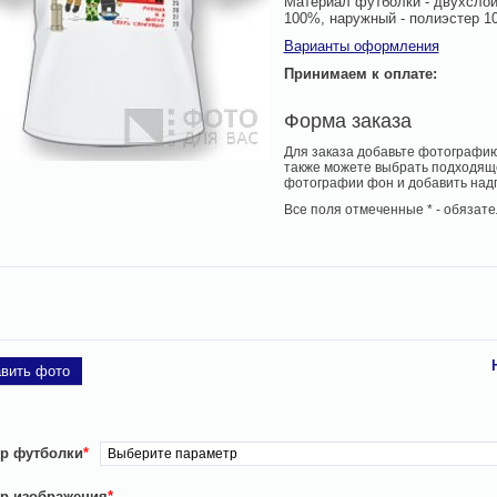
Материал футболки - двухслойн
100%, наружный - полиэстер 10
Варианты оформления
Принимаем к оплате:
Форма заказа
Для заказа добавьте фотографию
также можете выбрать подходящ
фотографии фон и добавить над
Все поля отмеченные
*
- обязате
вить фото
р футболки
*
р изображения
*