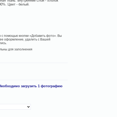
ая ткань: внутренний слой - хлопок
0%. Цвет - белый.
 с помощью кнопки «Добавить фото». Вы
ее оформление, удалить с Вашей
пись.
льны для заполнения
Необходимо загрузить 1 фотографию