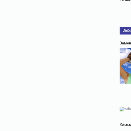
Выб
Замен
Комм