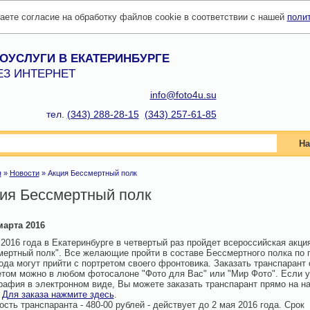
даете согласие на обработку файлов cookie в соответствии с нашей
поли
ОУСЛУГИ В ЕКАТЕРИНБУРГЕ
ЕЗ ИНТЕРНЕТ
info@foto4u.su
тел.
(343) 288-28-15
(343) 257-61-85
На
я
»
Новости
»
Акция Бессмертный полк
ия Бессмертный полк
марта 2016
2016 года в Екатеринбурге в четвертый раз пройдет всероссийская акци
мертный полк". Все желающие пройти в составе Бессмертного полка по
ода могут прийти с портретом своего фронтовика. Заказать транспарант 
етом можно в любом фотосалоне "Фото для Вас" или "Мир Фото". Если у
рафия в электронном виде, Вы можете заказать транспарант прямо на н
.
Для заказа нажмите здесь
.
сть транспаранта - 480-00 рублей - действует до 2 мая 2016 года. Срок