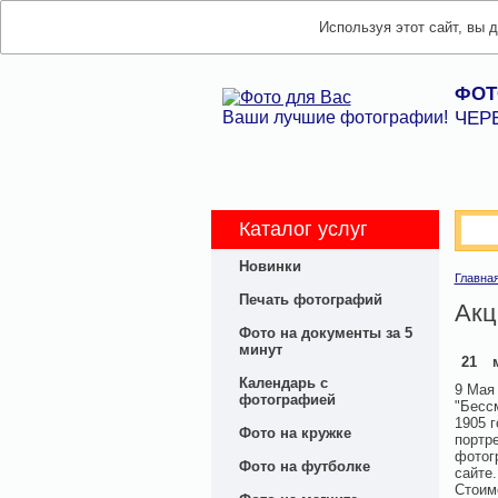
Используя этот сайт, вы 
ФОТ
Ваши лучшие фотографии!
ЧЕР
Каталог услуг
Новинки
Главна
Печать фотографий
Акц
Фото на документы за 5
минут
21
Календарь с
9 Мая 
фотографией
"Бесс
1905 г
Фото на кружке
портр
фотог
Фото на футболке
сайте
Стоимо