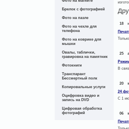
Фото на магните
изгото
Брелок с фотографией
Дру
Фото на пазле
18
Фото на чехле для
телефона
Печат
Только
Фото на коврике для
мышки
Овалы, таблички,
25
гравировка на памятник
Режим
Фотокниги
В свя
Транспарант
Бессмертный полк
20
Копировальные услуги
24 фо
Оцифровка видео и
С 1 ию
запись на DVD
Цифровая обработка
фотографий
06
Печат
Только