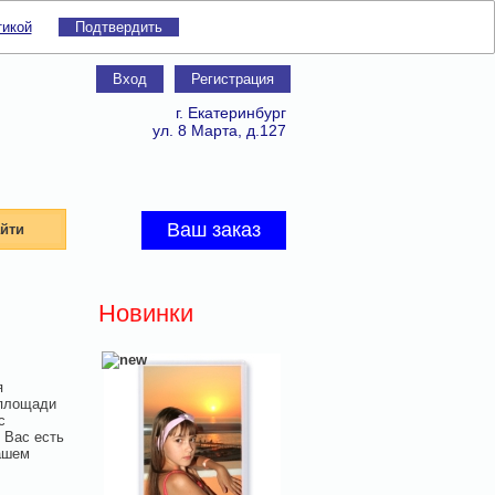
тикой
Подтвердить
Вход
Регистрация
г. Екатеринбург
ул. 8 Марта, д.127
Ваш заказ
йти
Новинки
я
 площади
с
 Вас есть
ашем